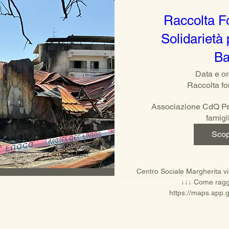
Raccolta Fo
Solidarietà 
Ba
Data e or
Raccolta f
Associazione CdQ Per
famigl
Scop
Centro Sociale Margherita v
↓↓↓ Come ragg
https://maps.app