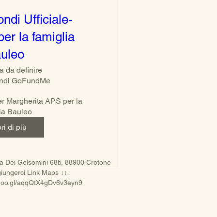
ndi Ufficiale-
per la famiglia
uleo
a da definire
ondi GoFundMe
 Margherita APS per la 
ia Bauleo
ri di più
ia Dei Gelsomini 68b, 88900 Crotone
iungerci Link Maps ↓↓↓
.goo.gl/aqqQtX4gDv6v3eyn9