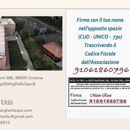
mini 68b, 88900 Crotone
/aqqQtX4gDv6v3eyn9
Utili
argheritaaps.com
gherita@gmail.com
58313