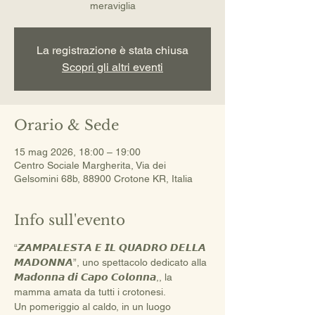
meraviglia
La registrazione è stata chiusa
Scopri gli altri eventi
Orario & Sede
15 mag 2026, 18:00 – 19:00
Centro Sociale Margherita, Via dei
Gelsomini 68b, 88900 Crotone KR, Italia
Info sull'evento
“𝙕𝘼𝙈𝙋𝘼𝙇𝙀𝙎𝙏𝘼 𝙀 𝙄𝙇 𝙌𝙐𝘼𝘿𝙍𝙊 𝘿𝙀𝙇𝙇𝘼 
𝙈𝘼𝘿𝙊𝙉𝙉𝘼”, uno spettacolo dedicato alla 
𝙈𝙖𝙙𝙤𝙣𝙣𝙖 𝙙𝙞 𝘾𝙖𝙥𝙤 𝘾𝙤𝙡𝙤𝙣𝙣𝙖,, la 
mamma amata da tutti i crotonesi. 
Un pomeriggio al caldo, in un luogo 