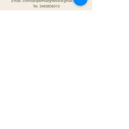
Email: comitatopermargherita@gmail.com
Tel. 3483858313