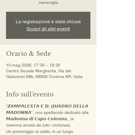
meraviglia
La registrazione è stata chiusa
Scopri gli altri eventi
Orario & Sede
10 mag 2026, 17:30 – 18:30
Centro Sociale Margherita, Via dei
Gelsomini 68b, 88900 Crotone KR, Italia
Info sull'evento
“𝙕𝘼𝙈𝙋𝘼𝙇𝙀𝙎𝙏𝘼 𝙀 𝙄𝙇 𝙌𝙐𝘼𝘿𝙍𝙊 𝘿𝙀𝙇𝙇𝘼 
𝙈𝘼𝘿𝙊𝙉𝙉𝘼”, uno spettacolo dedicato alla 
𝙈𝙖𝙙𝙤𝙣𝙣𝙖 𝙙𝙞 𝘾𝙖𝙥𝙤 𝘾𝙤𝙡𝙤𝙣𝙣𝙖,, la 
mamma amata da tutti i crotonesi. 
Un pomeriggio al caldo, in un luogo 