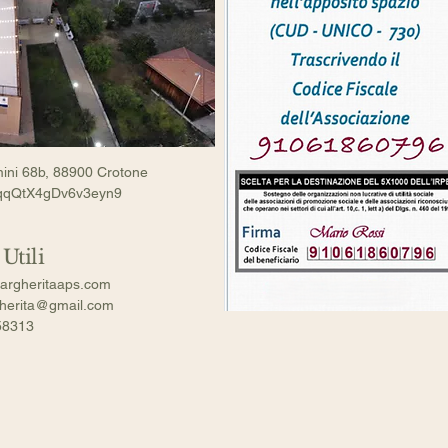
mini 68b, 88900 Crotone
/aqqQtX4gDv6v3eyn9
Utili
argheritaaps.com
gherita@gmail.com
58313