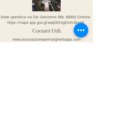
Sede operativa via Dei Gelsomini 68b, 88900 Crotone
https://maps.app.goo.gl/aqqQtX4gDv6v3eyn9
Contatti Utili
www.associazionepermargheritaaps.com
Email: comitatopermargherita@gmail.com
Tel. 3483858313